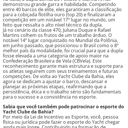
demonstrou grande garra e habilidade. Competindo
entre 40 barcos de elite, eles garantiram a classificação
para a cobiçada flotilha ouro (top 20) e finalizaram a
competição em um notável 17º lugar no mundo, um
feito que ressalta o alto nível técnico da dupla.
Já no cenário da classe 470, Juliana Duque e Rafael
Martins colhem os frutos de um trabalho árduo. O
notável 14º lugar conquistado no Mundial da Polônia,
em junho passado, que posicionou o Brasil como o 8º
melhor país da modalidade, foi crucial para que a dupla
fosse elevada a uma categoria de apoio maior na
Confederação Brasileira de Vela (CBVela). Este
reconhecimento garante mais estrutura e suporte para
os atletas seguirem com seus treinamentos e futuras
competições. De volta ao Yacht Clube da Bahia, eles
agora se dedicam a ajustar o barco, descansar e
planejar as próximas etapas, reafirmando que a
persistência, ética e o trabalho sério são fundamentais
para o sucesso e a consistência no esporte.
Sabia que você também pode patrocinar o esporte do
Yacht Clube da Bahia?
Por meio da Lei de Incentivo ao Esporte, você, pessoa
física ou jurídica pode fazer o esporte do Yacht chegar
ainda mais longe. Contribuindo na formação de