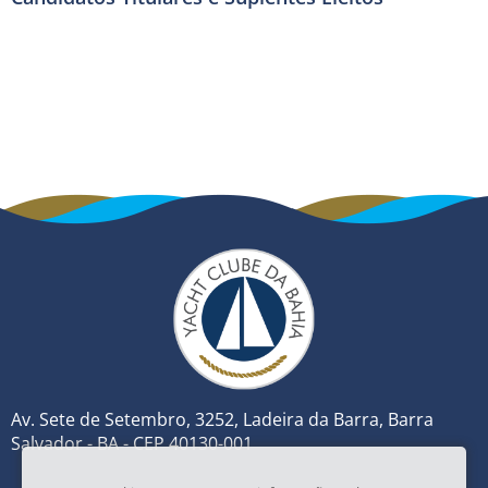
Av. Sete de Setembro, 3252, Ladeira da Barra, Barra
Salvador - BA - CEP 40130-001