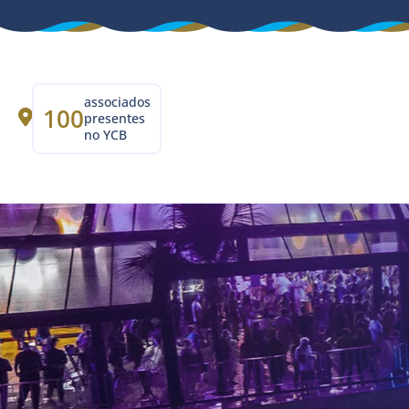
associados
100
presentes
no YCB