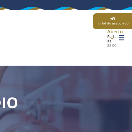
Portal do associado
Aberto
Fecha
às
22:00
DIO