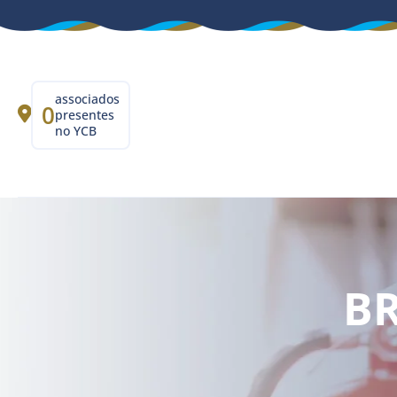
associados
0
presentes
no YCB
BR