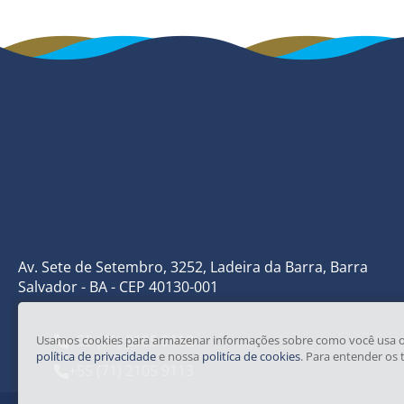
Av. Sete de Setembro, 3252, Ladeira da Barra, Barra
Salvador - BA - CEP 40130-001
+55 (71) 2105 9112
Usamos cookies para armazenar informações sobre como você usa o nos
política de privacidade
e nossa
politíca de cookies
. Para entender os 
+55 (71) 2105 9113