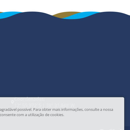
Coordenadas:
12º 59.972’ S | 38º 31.848’ W
agradável possível. Para obter mais informações, consulte a nossa
 consente com a utilização de cookies.