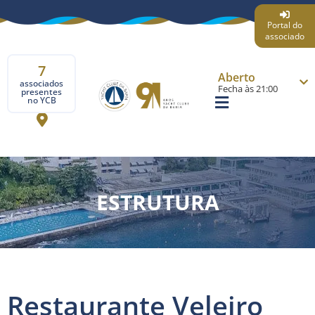
Portal do
associado
7
Aberto
associados
Fecha às 21:00
presentes
no YCB
ESTRUTURA
Restaurante Veleiro