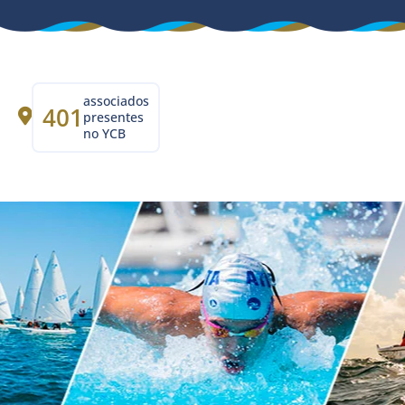
associados
401
presentes
no YCB