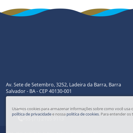
Av. Sete de Setembro, 3252, Ladeira da Barra, Barra
Salvador - BA - CEP 40130-001
+55 (71) 2105 9112
Usamos cookies para armazenar informações sobre como você usa o nos
política de privacidade
e nossa
politíca de cookies
. Para entender os 
+55 (71) 2105 9113
2023 - 2026. Yacht Clube da Bahia.
Todos os direitos reservados.