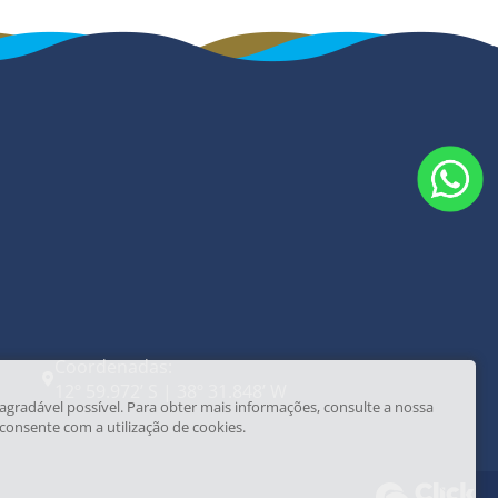
Coordenadas:
12º 59.972’ S | 38º 31.848’ W
agradável possível. Para obter mais informações, consulte a nossa
 consente com a utilização de cookies.