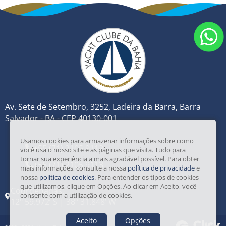
Av. Sete de Setembro, 3252, Ladeira da Barra, Barra
Salvador - BA - CEP 40130-001
Usamos cookies para armazenar informações sobre como
+55 (71) 2105 9112
você usa o nosso site e as páginas que visita. Tudo para
tornar sua experiência a mais agradável possível. Para obter
+55 (71) 2105 9113
mais informações, consulte a nossa
política de privacidade
e
nossa
politíca de cookies
. Para entender os tipos de cookies
que utilizamos, clique em Opções. Ao clicar em Aceito, você
Coordenadas:
consente com a utilização de cookies.
12º 59.972’ S | 38º 31.848’ W
Aceito
Opções